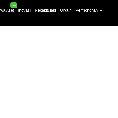
Baru
wa Aset
Inovasi
Rekapitulasi
Unduh
Permohonan
Cari