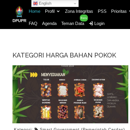
English
Home
Profil
Zona Integritas
PSS
Prioritas
Baru
DPUPR
FAQ
Agenda
Teman Data
Login
KATEGORI HARGA BAHAN POKOK
Kategori:
Smart Government (Pemerintah Cerdas)