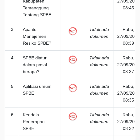
Kabupaten
27/09/2023
Temanggung
08:45
Tentang SPBE
3
Apa itu
Tidak ada
Rabu,
Manajemen
dokumen
27/09/2023
Resiko SPBE?
08:39
4
SPBE diatur
Tidak ada
Rabu,
dalam pasal
dokumen
27/09/2023
berapa?
08:37
5
Aplikasi umum
Tidak ada
Rabu,
SPBE
dokumen
27/09/2023
08:35
6
Kendala
Tidak ada
Rabu,
Penerapan
dokumen
27/09/2023
SPBE
08:32