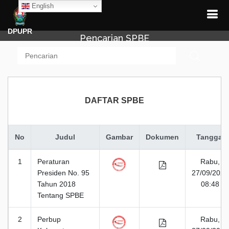
English
DPUPR
Pencarian SPBE
DAFTAR SPBE
No
Judul
Gambar
Dokumen
Tanggal
1
Peraturan
Rabu,
Presiden No. 95
27/09/2023
Tahun 2018
08:48
Tentang SPBE
2
Perbup
Rabu,