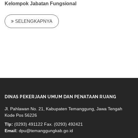
Kelompok Jabatan Fungsional
SELENGKAPNYA
DINAS PEKERJAAN UMUM DAN PENATAAN RUANG
Jl. Pahlawan No. 21, Kabupaten Temanggung, Jawa Tengah
Kode Pos 56226
Tlp:
(0293) 491122 Fax. (0293) 492421
Email:
dpu@temanggungkab.go.id