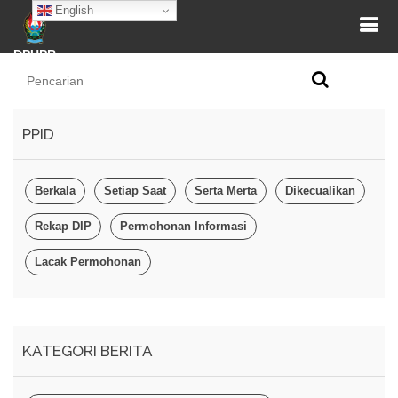
English
DPUPR
PPID
Berkala
Setiap Saat
Serta Merta
Dikecualikan
Rekap DIP
Permohonan Informasi
Lacak Permohonan
KATEGORI BERITA