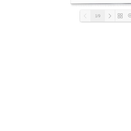
1/9
Loading PD