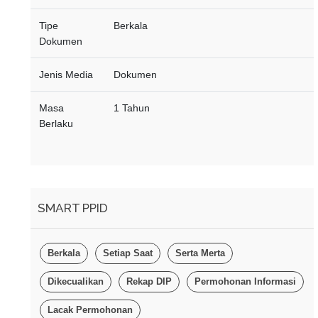
Tipe
Berkala
Dokumen
Jenis Media
Dokumen
Masa
1 Tahun
Berlaku
SMART PPID
Berkala
Setiap Saat
Serta Merta
Dikecualikan
Rekap DIP
Permohonan Informasi
Lacak Permohonan